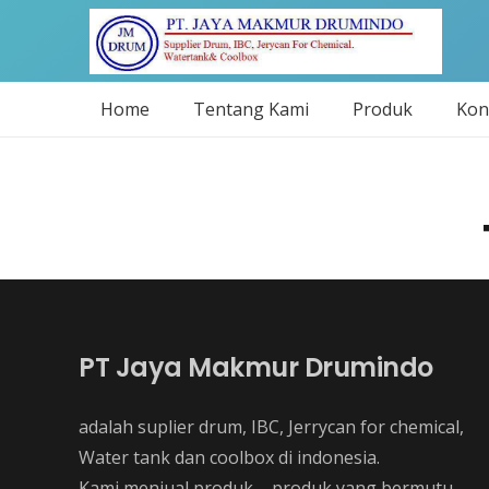
Home
Tentang Kami
Produk
Kon
PT Jaya Makmur Drumindo
adalah suplier drum, IBC, Jerrycan for chemical,
Water tank dan coolbox di indonesia.
Kami menjual produk – produk yang bermutu