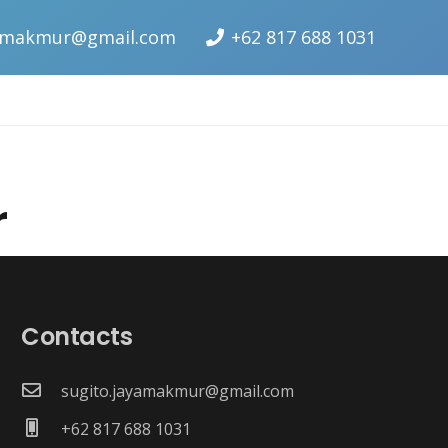
yamakmur@gmail.com
+62 817 688 1031
r
Contacts
sugito.jayamakmur@gmail.com
+62 817 688 1031